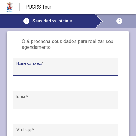
PUCRS Tour
Seus dados iniciais
1
2
Olá, preencha seus dados para realizar seu
agendamento.
Nome completo
*
E-mail
*
Whatsapp
*